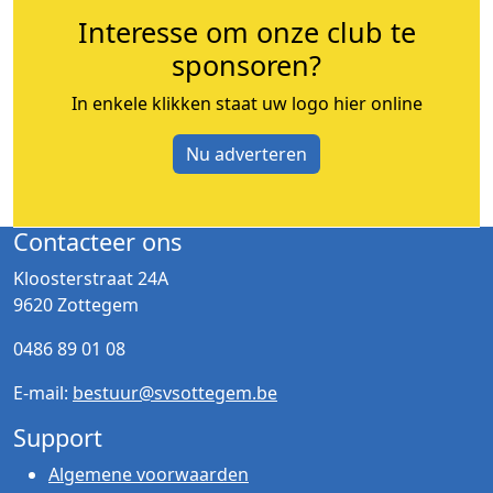
Interesse om onze club te
sponsoren?
In enkele klikken staat uw logo hier online
Nu adverteren
Contacteer ons
Kloosterstraat 24A
9620 Zottegem
0486 89 01 08
E-mail:
bestuur@svsottegem.be
Support
Algemene voorwaarden